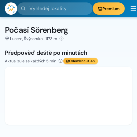
Vyhledej lokality
Premium
Počasí Sörenberg
Lucern, Švýcarsko · 1173 m
Předpověď deště po minutách
Aktualizuje se každých 5 min
Odemknout 4h