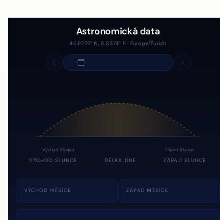
Astronomická data
46.8222° N, 8.0374° E · Europe/Zurich
Východ Slunce
Západ Slunce
VÝCHOD SLUNCE
DÉLKA DNE
ZÁPAD SLUNCE
VÝCHOD MĚSÍCE
ZÁPAD MĚSÍCE