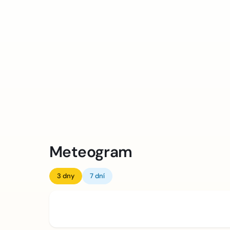
Meteogram
3 dny
7 dní