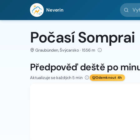
Vyhledej 
Neverin
Počasí Somprai
Graubünden, Švýcarsko · 1556 m
Předpověď deště po min
Aktualizuje se každých 5 min
Odemknout 4h