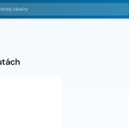
lokality
utách