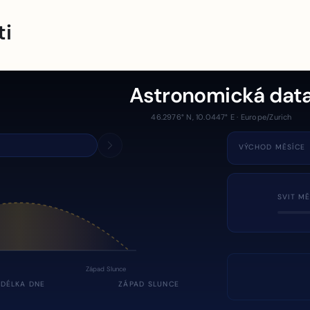
ti
Astronomická dat
46.2976° N, 10.0447° E · Europe/Zurich
VÝCHOD MĚSÍCE
SVIT MĚ
Západ Slunce
DÉLKA DNE
ZÁPAD SLUNCE