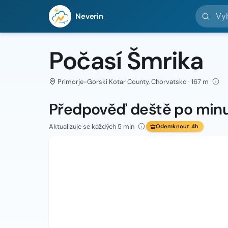
Vyhledej 
Neverin
Počasí Šmrika
Primorje-Gorski Kotar County, Chorvatsko · 167 m
Předpověď deště po min
Aktualizuje se každých 5 min
Odemknout 4h