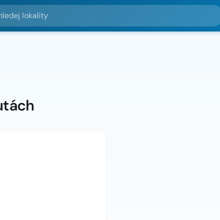
lokality
utách