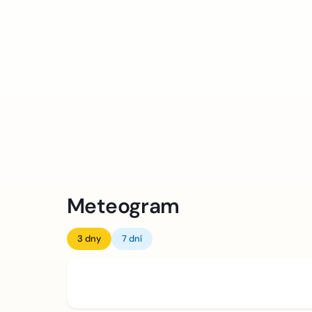
Meteogram
3 dny
7 dní