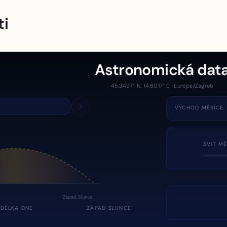
ti
Astronomická dat
45.2497° N, 14.6017° E · Europe/Zagreb
VÝCHOD MĚSÍCE
SVIT MĚ
Západ Slunce
DÉLKA DNE
ZÁPAD SLUNCE