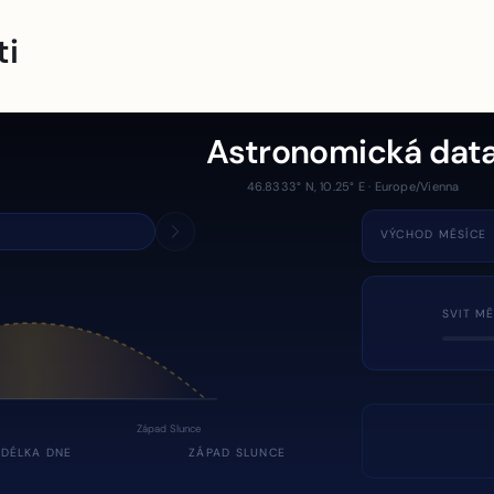
ti
Astronomická dat
46.8333° N, 10.25° E · Europe/Vienna
VÝCHOD MĚSÍCE
SVIT MĚ
Západ Slunce
DÉLKA DNE
ZÁPAD SLUNCE