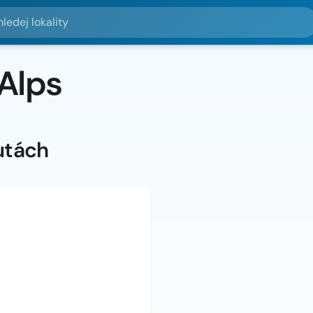
lokality
 Alps
utách