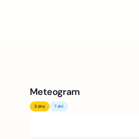
Meteogram
3 dny
7 dní