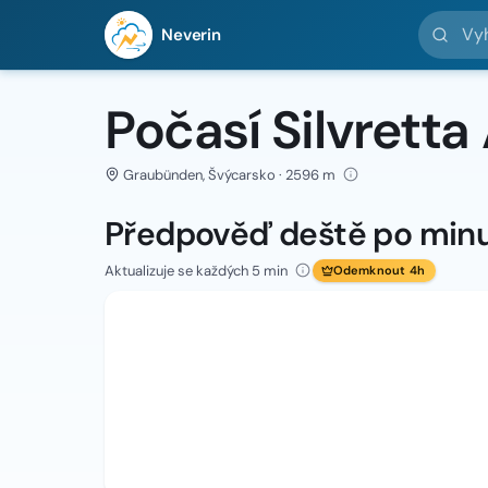
Vyhledej 
Neverin
Počasí Silvretta
Graubünden, Švýcarsko · 2596 m
Předpověď deště po min
Aktualizuje se každých 5 min
Odemknout 4h