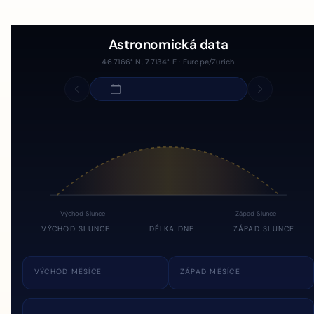
Astronomická data
46.7166° N, 7.7134° E · Europe/Zurich
Východ Slunce
Západ Slunce
VÝCHOD SLUNCE
DÉLKA DNE
ZÁPAD SLUNCE
VÝCHOD MĚSÍCE
ZÁPAD MĚSÍCE