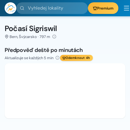
Vyhledej lokality
Premium
Počasí Sigriswil
Bern, Švýcarsko · 797 m
Předpověď deště po minutách
Aktualizuje se každých 5 min
Odemknout 4h