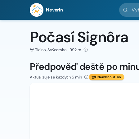
Vyhledej 
Neverin
Počasí Signôra
Ticino, Švýcarsko · 992 m
Předpověď deště po min
Aktualizuje se každých 5 min
Odemknout 4h