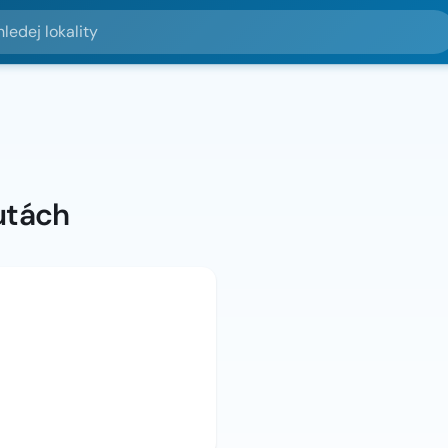
lokality
utách