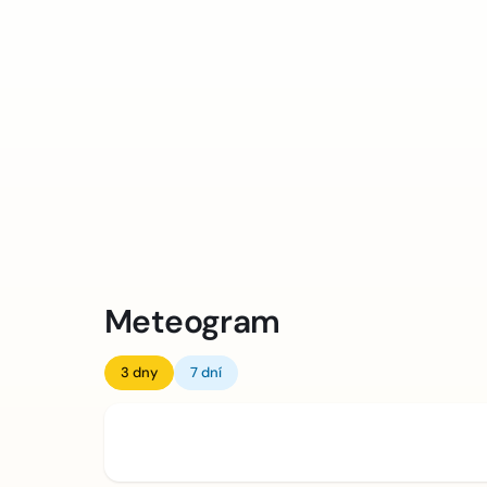
Meteogram
3 dny
7 dní