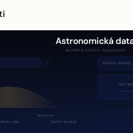
ti
Astronomická dat
46.0926° N, 9.0472° E · Europe/Zurich
VÝCHOD MĚSÍCE
SVIT MĚ
Západ Slunce
DÉLKA DNE
ZÁPAD SLUNCE