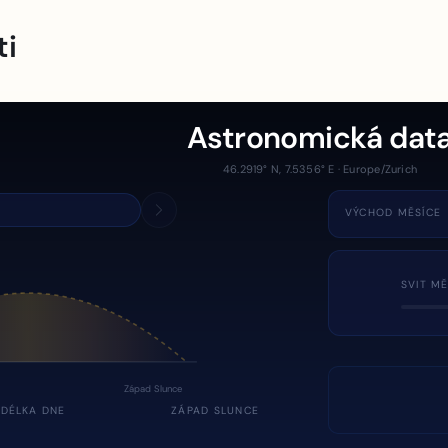
ti
Astronomická dat
46.2919° N, 7.5356° E · Europe/Zurich
VÝCHOD MĚSÍCE
SVIT MĚ
Západ Slunce
DÉLKA DNE
ZÁPAD SLUNCE