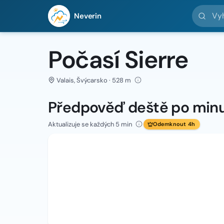
Vyhledej 
Neverin
Počasí Sierre
Valais, Švýcarsko · 528 m
Předpověď deště po min
Aktualizuje se každých 5 min
Odemknout 4h