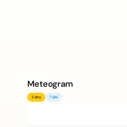
Meteogram
3 dny
7 dní