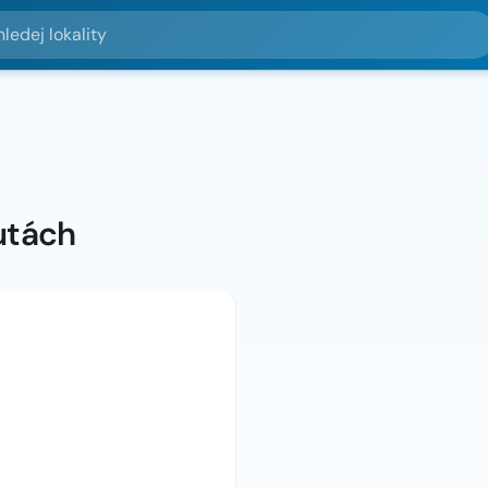
lokality
utách