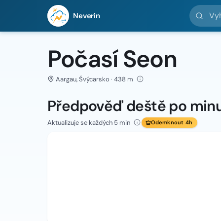
Vyhledej 
Neverin
Počasí Seon
Aargau, Švýcarsko · 438 m
Předpověď deště po min
Aktualizuje se každých 5 min
Odemknout 4h