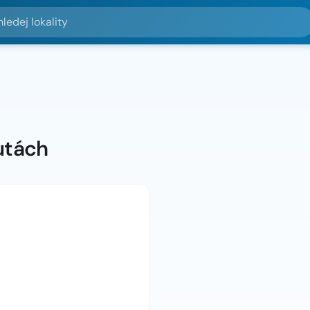
lokality
utách