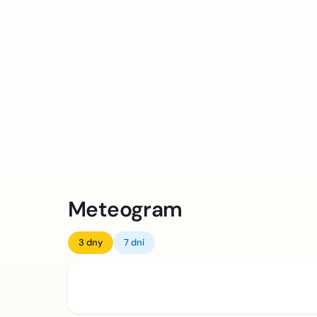
Meteogram
3 dny
7 dní