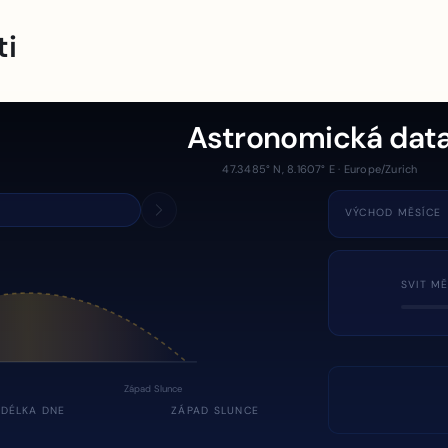
ti
Astronomická dat
47.3485° N, 8.1607° E · Europe/Zurich
VÝCHOD MĚSÍCE
SVIT MĚ
Západ Slunce
DÉLKA DNE
ZÁPAD SLUNCE