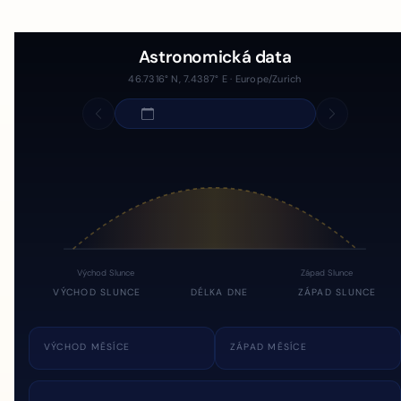
Astronomická data
46.7316° N, 7.4387° E · Europe/Zurich
Východ Slunce
Západ Slunce
VÝCHOD SLUNCE
DÉLKA DNE
ZÁPAD SLUNCE
VÝCHOD MĚSÍCE
ZÁPAD MĚSÍCE