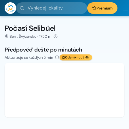
Vyhledej lokality
Premium
Počasí Selibüel
Bern, Švýcarsko · 1750 m
Předpověď deště po minutách
Aktualizuje se každých 5 min
Odemknout 4h