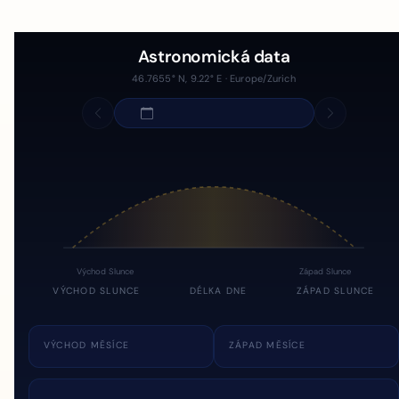
Astronomická data
46.7655° N, 9.22° E · Europe/Zurich
Východ Slunce
Západ Slunce
VÝCHOD SLUNCE
DÉLKA DNE
ZÁPAD SLUNCE
VÝCHOD MĚSÍCE
ZÁPAD MĚSÍCE