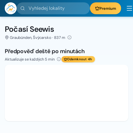
Vyhledej lokality
Premium
Počasí Seewis
Graubünden, Švýcarsko · 837 m
Předpověď deště po minutách
Aktualizuje se každých 5 min
Odemknout 4h