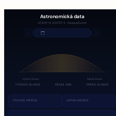
Astronomická data
47.325° N, 8.2072° E · Europe/Zurich
Východ Slunce
Západ Slunce
VÝCHOD SLUNCE
DÉLKA DNE
ZÁPAD SLUNCE
VÝCHOD MĚSÍCE
ZÁPAD MĚSÍCE