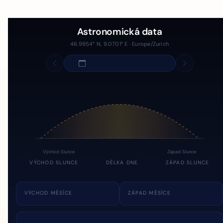
Astronomická data
46.9954° N, 9.0701° E · Europe/Zurich
Východ Slunce
Západ Slunce
VÝCHOD SLUNCE
DÉLKA DNE
ZÁPAD SLUNCE
VÝCHOD MĚSÍCE
ZÁPAD MĚSÍCE