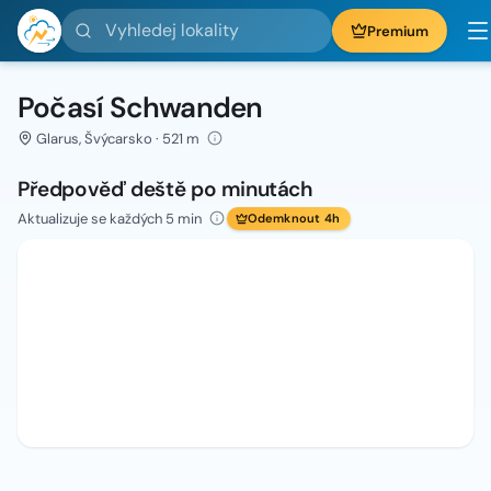
Vyhledej lokality
Premium
Počasí Schwanden
Glarus, Švýcarsko · 521 m
Předpověď deště po minutách
Aktualizuje se každých 5 min
Odemknout 4h