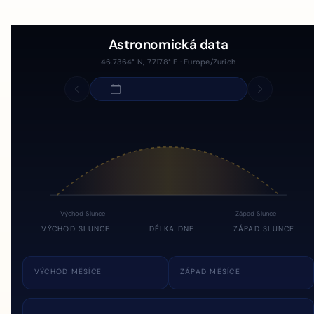
Astronomická data
46.7364° N, 7.7178° E · Europe/Zurich
Východ Slunce
Západ Slunce
VÝCHOD SLUNCE
DÉLKA DNE
ZÁPAD SLUNCE
VÝCHOD MĚSÍCE
ZÁPAD MĚSÍCE