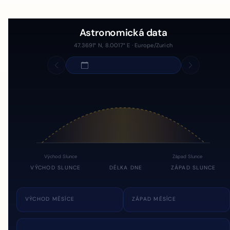
Astronomická data
47.3691° N, 8.0017° E · Europe/Zurich
Východ Slunce
Západ Slunce
VÝCHOD SLUNCE
DÉLKA DNE
ZÁPAD SLUNCE
VÝCHOD MĚSÍCE
ZÁPAD MĚSÍCE