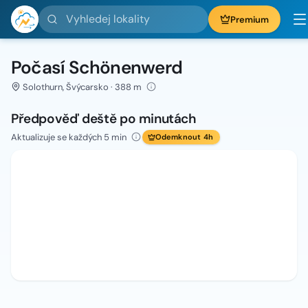
Vyhledej lokality
Premium
Počasí Schönenwerd
Solothurn, Švýcarsko · 388 m
Předpověď deště po minutách
Aktualizuje se každých 5 min
Odemknout 4h