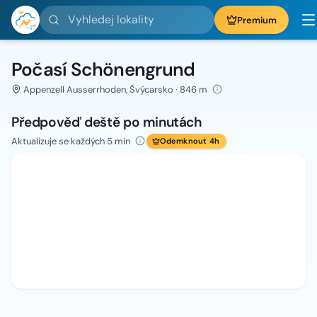
Vyhledej lokality
Premium
Počasí Schönengrund
Appenzell Ausserrhoden, Švýcarsko · 846 m
Předpověď deště po minutách
Aktualizuje se každých 5 min
Odemknout 4h