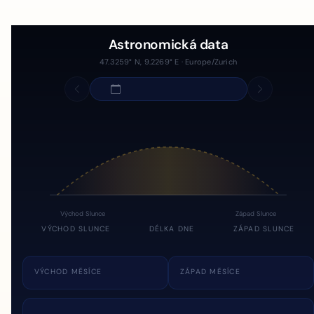
Astronomická data
47.3259° N, 9.2269° E · Europe/Zurich
Východ Slunce
Západ Slunce
VÝCHOD SLUNCE
DÉLKA DNE
ZÁPAD SLUNCE
VÝCHOD MĚSÍCE
ZÁPAD MĚSÍCE