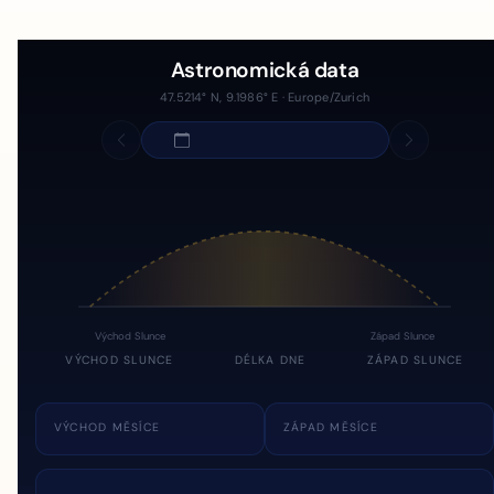
Astronomická data
47.5214° N, 9.1986° E · Europe/Zurich
Východ Slunce
Západ Slunce
VÝCHOD SLUNCE
DÉLKA DNE
ZÁPAD SLUNCE
VÝCHOD MĚSÍCE
ZÁPAD MĚSÍCE