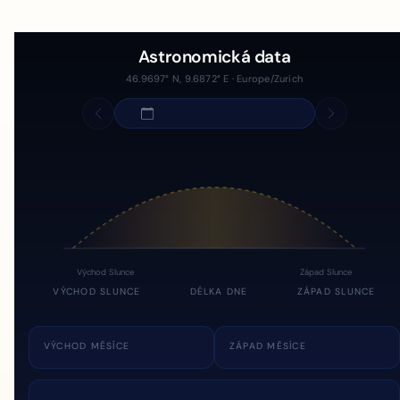
Astronomická data
46.9697° N, 9.6872° E · Europe/Zurich
Východ Slunce
Západ Slunce
VÝCHOD SLUNCE
DÉLKA DNE
ZÁPAD SLUNCE
VÝCHOD MĚSÍCE
ZÁPAD MĚSÍCE