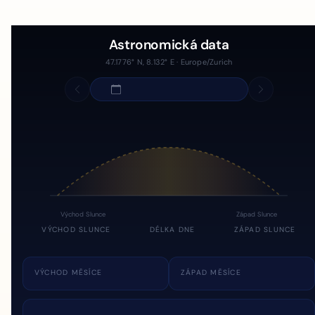
Astronomická data
47.1776° N, 8.132° E · Europe/Zurich
Východ Slunce
Západ Slunce
VÝCHOD SLUNCE
DÉLKA DNE
ZÁPAD SLUNCE
VÝCHOD MĚSÍCE
ZÁPAD MĚSÍCE