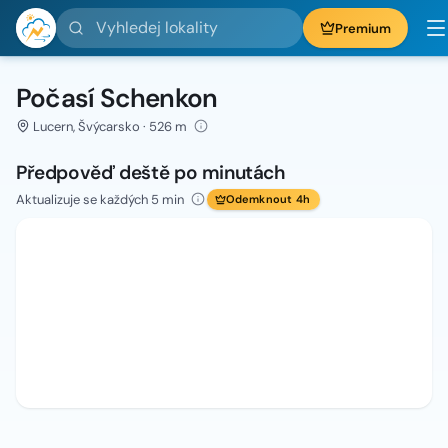
Vyhledej lokality
Premium
Počasí Schenkon
Lucern, Švýcarsko · 526 m
Předpověď deště po minutách
Aktualizuje se každých 5 min
Odemknout 4h