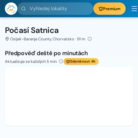
Vyhledej lokality
Premium
Počasí Satnica
Osijek-Baranja County, Chorvatsko · 91 m
Předpověď deště po minutách
Aktualizuje se každých 5 min
Odemknout 4h