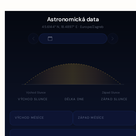
Astronomická data
45.6144° N, 18.4897° E · Europe/Zagreb
Východ Slunce
Západ Slunce
VÝCHOD SLUNCE
DÉLKA DNE
ZÁPAD SLUNCE
VÝCHOD MĚSÍCE
ZÁPAD MĚSÍCE