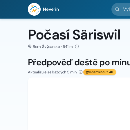
Vyhledej 
Neverin
Počasí Säriswil
Bern, Švýcarsko · 641 m
Předpověď deště po min
Aktualizuje se každých 5 min
Odemknout 4h