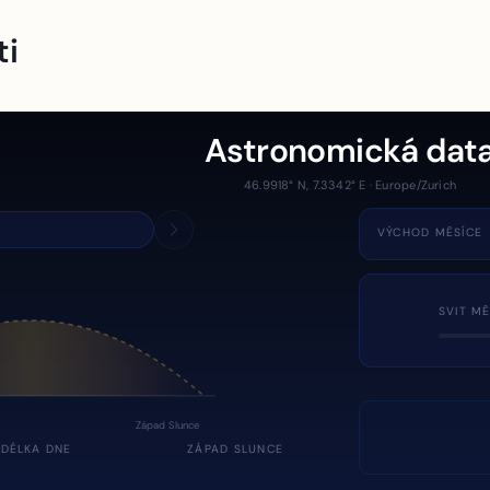
ti
Astronomická dat
46.9918° N, 7.3342° E · Europe/Zurich
VÝCHOD MĚSÍCE
SVIT MĚ
Západ Slunce
DÉLKA DNE
ZÁPAD SLUNCE