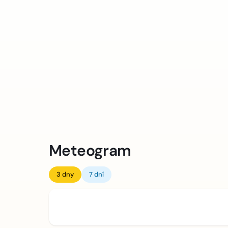
Meteogram
3 dny
7 dní