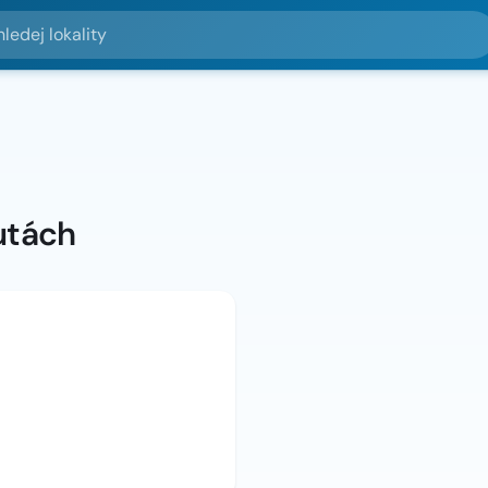
lokality
utách