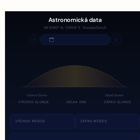
Astronomická data
46.5083° N, 7.3956° E · Europe/Zurich
Východ Slunce
Západ Slunce
VÝCHOD SLUNCE
DÉLKA DNE
ZÁPAD SLUNCE
VÝCHOD MĚSÍCE
ZÁPAD MĚSÍCE