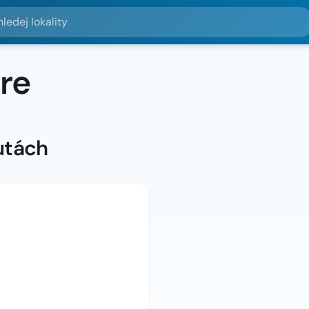
lokality
re
utách