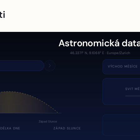
ti
Astronomická dat
46.2371° N, 9.1068° E · Europe/Zurich
VÝCHOD MĚSÍCE
SVIT MĚ
Západ Slunce
DÉLKA DNE
ZÁPAD SLUNCE