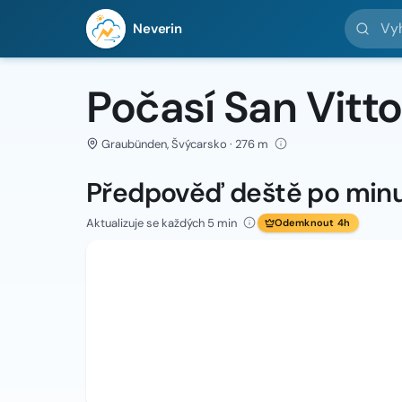
Vyhledej 
Neverin
Počasí San Vitto
Graubünden, Švýcarsko · 276 m
Předpověď deště po min
Aktualizuje se každých 5 min
Odemknout 4h