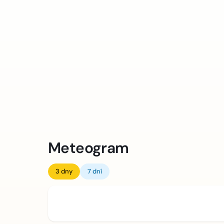
Meteogram
3 dny
7 dní