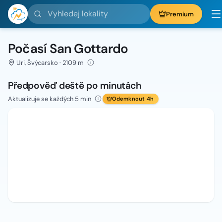
Vyhledej lokality
Premium
Počasí San Gottardo
Uri, Švýcarsko · 2109 m
Předpověď deště po minutách
Aktualizuje se každých 5 min
Odemknout 4h