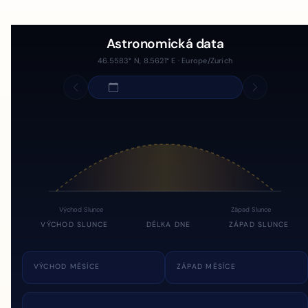
Astronomická data
46.5583° N, 8.5621° E · Europe/Zurich
Východ Slunce
Západ Slunce
VÝCHOD SLUNCE
DÉLKA DNE
ZÁPAD SLUNCE
VÝCHOD MĚSÍCE
ZÁPAD MĚSÍCE