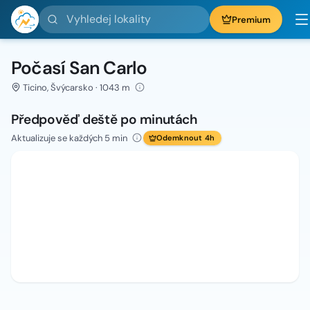
Vyhledej lokality
Premium
Počasí San Carlo
Ticino, Švýcarsko · 1043 m
Předpověď deště po minutách
Aktualizuje se každých 5 min
Odemknout 4h