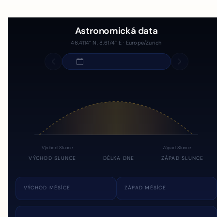
Astronomická data
46.4114° N, 8.6174° E · Europe/Zurich
Východ Slunce
Západ Slunce
VÝCHOD SLUNCE
DÉLKA DNE
ZÁPAD SLUNCE
VÝCHOD MĚSÍCE
ZÁPAD MĚSÍCE