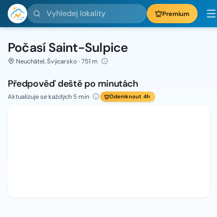
Vyhledej lokality
Premium
Počasí Saint-Sulpice
Neuchâtel, Švýcarsko · 751 m
Předpověď deště po minutách
Aktualizuje se každých 5 min
Odemknout 4h