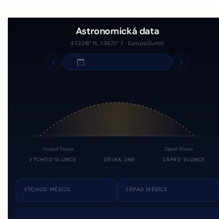
Astronomická data
47.3216° N, 7.9825° E · Europe/Zurich
Východ Slunce
Západ Slunce
VÝCHOD SLUNCE
DÉLKA DNE
ZÁPAD SLUNCE
VÝCHOD MĚSÍCE
ZÁPAD MĚSÍCE