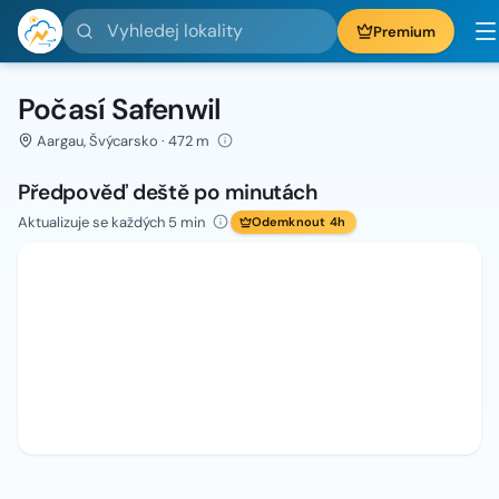
Vyhledej lokality
Premium
Počasí Safenwil
Aargau, Švýcarsko · 472 m
Předpověď deště po minutách
Aktualizuje se každých 5 min
Odemknout 4h