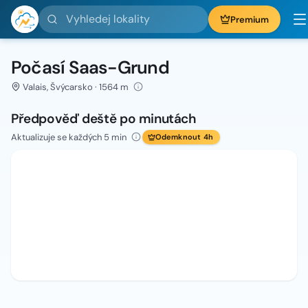
Vyhledej lokality
Premium
Počasí Saas-Grund
Valais, Švýcarsko · 1564 m
Předpověď deště po minutách
Aktualizuje se každých 5 min
Odemknout 4h