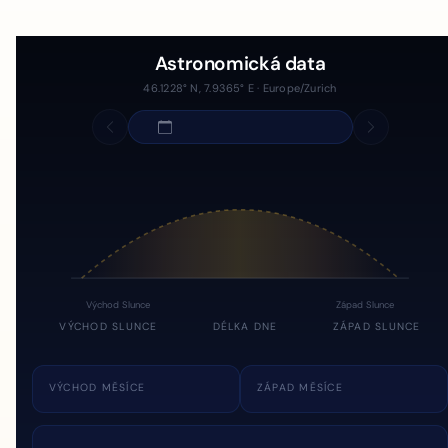
Astronomická data
46.1228° N, 7.9365° E · Europe/Zurich
Východ Slunce
Západ Slunce
VÝCHOD SLUNCE
DÉLKA DNE
ZÁPAD SLUNCE
VÝCHOD MĚSÍCE
ZÁPAD MĚSÍCE