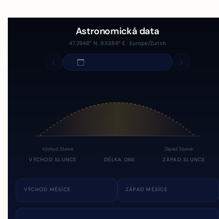
Astronomická data
47.2948° N, 9.5386° E · Europe/Zurich
Východ Slunce
Západ Slunce
VÝCHOD SLUNCE
DÉLKA DNE
ZÁPAD SLUNCE
VÝCHOD MĚSÍCE
ZÁPAD MĚSÍCE