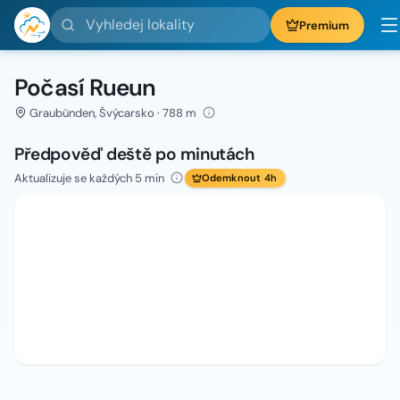
Vyhledej lokality
Premium
Počasí Rueun
Graubünden, Švýcarsko · 788 m
Předpověď deště po minutách
Aktualizuje se každých 5 min
Odemknout 4h