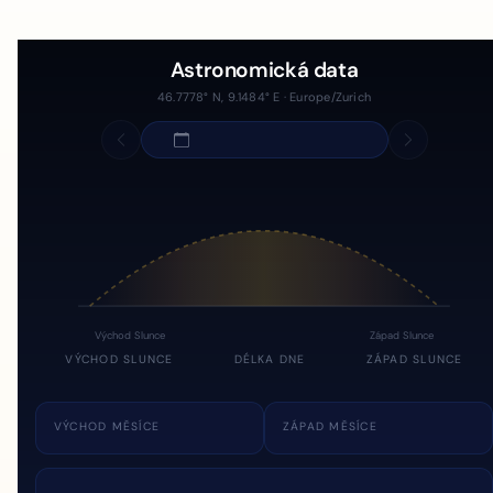
Astronomická data
46.7778° N, 9.1484° E · Europe/Zurich
Východ Slunce
Západ Slunce
VÝCHOD SLUNCE
DÉLKA DNE
ZÁPAD SLUNCE
VÝCHOD MĚSÍCE
ZÁPAD MĚSÍCE