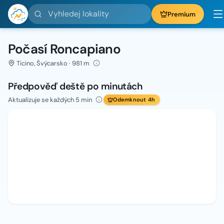
Vyhledej lokality
Premium
Počasí Roncapiano
Ticino, Švýcarsko · 981 m
Předpověď deště po minutách
Aktualizuje se každých 5 min
Odemknout 4h