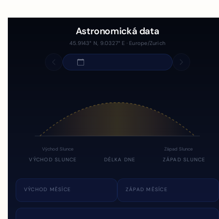
Astronomická data
45.9143° N, 9.0327° E · Europe/Zurich
Východ Slunce
Západ Slunce
VÝCHOD SLUNCE
DÉLKA DNE
ZÁPAD SLUNCE
VÝCHOD MĚSÍCE
ZÁPAD MĚSÍCE