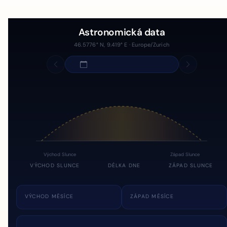
Astronomická data
46.5776° N, 9.419° E · Europe/Zurich
Východ Slunce
Západ Slunce
VÝCHOD SLUNCE
DÉLKA DNE
ZÁPAD SLUNCE
VÝCHOD MĚSÍCE
ZÁPAD MĚSÍCE