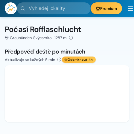
Vyhledej lokality
Premium
Počasí Rofflaschlucht
Graubünden, Švýcarsko · 1287 m
Předpověď deště po minutách
Aktualizuje se každých 5 min
Odemknout 4h