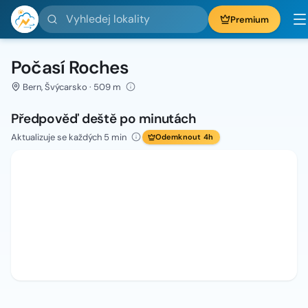
Vyhledej lokality
Premium
Počasí Roches
Bern, Švýcarsko · 509 m
Předpověď deště po minutách
Aktualizuje se každých 5 min
Odemknout 4h