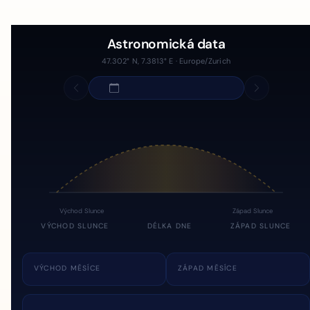
Astronomická data
47.302° N, 7.3813° E · Europe/Zurich
Východ Slunce
Západ Slunce
VÝCHOD SLUNCE
DÉLKA DNE
ZÁPAD SLUNCE
VÝCHOD MĚSÍCE
ZÁPAD MĚSÍCE