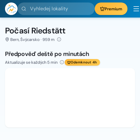
Vyhledej lokality
Premium
Počasí Riedstätt
Bern, Švýcarsko · 959 m
Předpověď deště po minutách
Aktualizuje se každých 5 min
Odemknout 4h