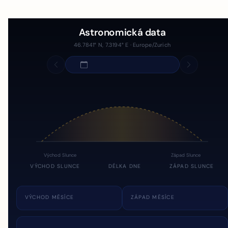
Astronomická data
46.7841° N, 7.3194° E · Europe/Zurich
Východ Slunce
Západ Slunce
VÝCHOD SLUNCE
DÉLKA DNE
ZÁPAD SLUNCE
VÝCHOD MĚSÍCE
ZÁPAD MĚSÍCE