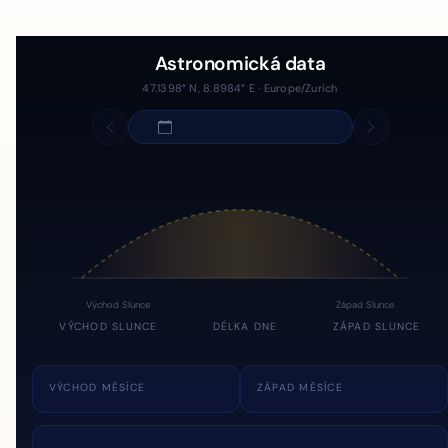
Astronomická data
47.1398° N, 8.8984° E · Europe/Zurich
Východ Slunce
Západ Slunce
VÝCHOD SLUNCE
DÉLKA DNE
ZÁPAD SLUNCE
VÝCHOD MĚSÍCE
ZÁPAD MĚSÍCE