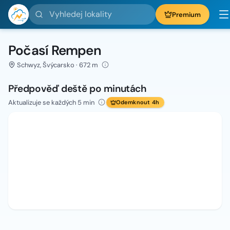
Vyhledej lokality
Premium
Počasí Rempen
Schwyz, Švýcarsko · 672 m
Předpověď deště po minutách
Aktualizuje se každých 5 min
Odemknout 4h