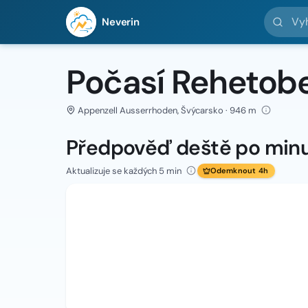
Vyhledej 
Neverin
Počasí Rehetobe
Appenzell Ausserrhoden, Švýcarsko · 946 m
Předpověď deště po min
Aktualizuje se každých 5 min
Odemknout 4h