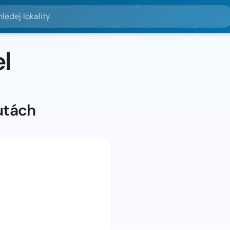
lokality
l
utách