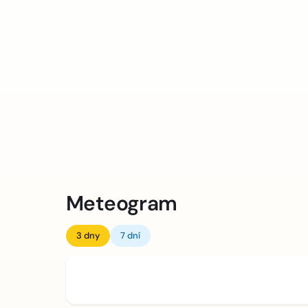
Meteogram
3 dny
7 dní