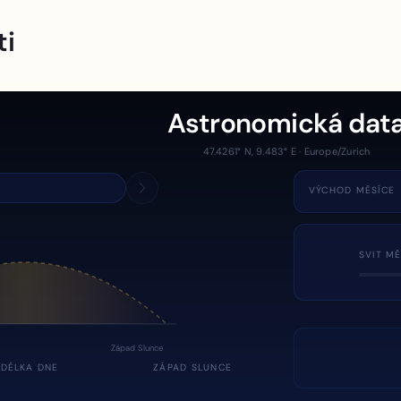
ti
Astronomická dat
47.4261° N, 9.483° E · Europe/Zurich
VÝCHOD MĚSÍCE
SVIT MĚ
Západ Slunce
DÉLKA DNE
ZÁPAD SLUNCE