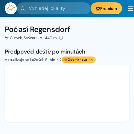
Vyhledej lokality
Premium
Počasí Regensdorf
Curych, Švýcarsko · 440 m
Předpověď deště po minutách
Aktualizuje se každých 5 min
Odemknout 4h