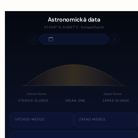
Astronomická data
47.4341° N, 8.4687° E · Europe/Zurich
Východ Slunce
Západ Slunce
VÝCHOD SLUNCE
DÉLKA DNE
ZÁPAD SLUNCE
VÝCHOD MĚSÍCE
ZÁPAD MĚSÍCE