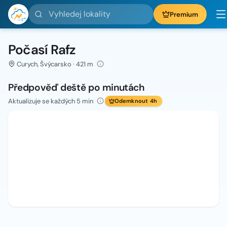
Vyhledej lokality
Premium
Počasí Rafz
Curych, Švýcarsko · 421 m
Předpověď deště po minutách
Aktualizuje se každých 5 min
Odemknout 4h