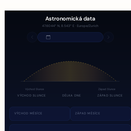
Astronomická data
47.6044° N, 8.543° E · Europe/Zurich
Východ Slunce
Západ Slunce
VÝCHOD SLUNCE
DÉLKA DNE
ZÁPAD SLUNCE
VÝCHOD MĚSÍCE
ZÁPAD MĚSÍCE