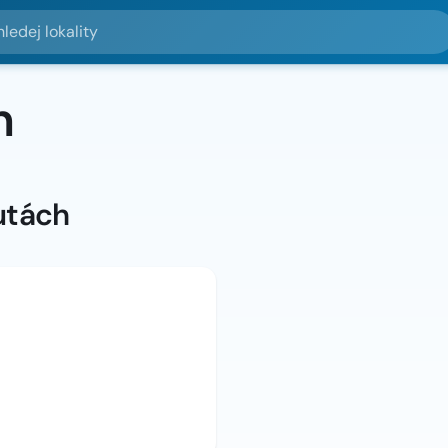
lokality
n
utách