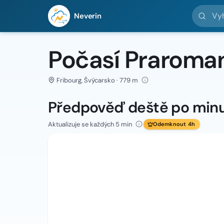
Vyhledej 
Neverin
Počasí Praroma
Fribourg, Švýcarsko · 779 m
Předpověď deště po min
Aktualizuje se každých 5 min
Odemknout 4h