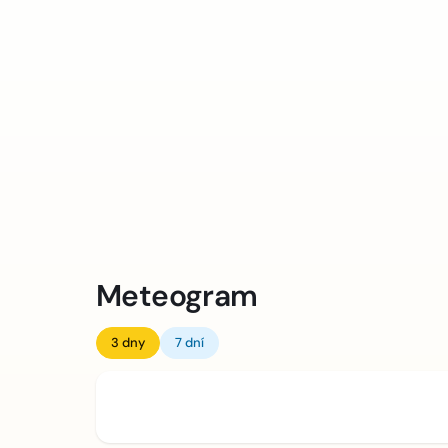
Meteogram
3 dny
7 dní