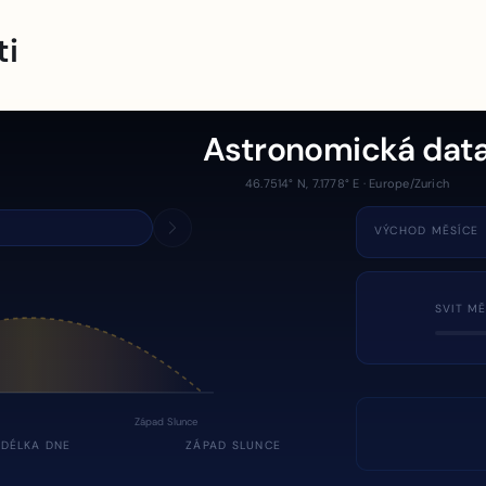
ti
Astronomická dat
46.7514° N, 7.1778° E · Europe/Zurich
VÝCHOD MĚSÍCE
SVIT MĚ
Západ Slunce
DÉLKA DNE
ZÁPAD SLUNCE