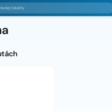
lokality
na
utách