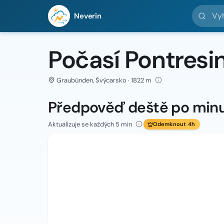
Vyhledej 
Neverin
Počasí Pontresi
Graubünden, Švýcarsko · 1822 m
Předpověď deště po min
Aktualizuje se každých 5 min
Odemknout 4h