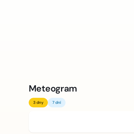
Meteogram
3 dny
7 dní