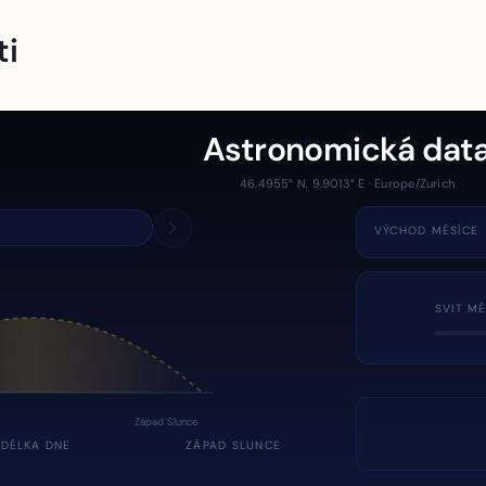
ti
Astronomická dat
46.4955° N, 9.9013° E · Europe/Zurich
VÝCHOD MĚSÍCE
SVIT MĚ
Západ Slunce
DÉLKA DNE
ZÁPAD SLUNCE