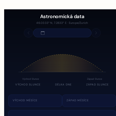
Astronomická data
46.0333° N, 7.2833° E · Europe/Zurich
Východ Slunce
Západ Slunce
VÝCHOD SLUNCE
DÉLKA DNE
ZÁPAD SLUNCE
VÝCHOD MĚSÍCE
ZÁPAD MĚSÍCE