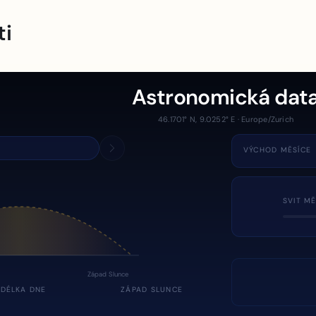
ti
Astronomická dat
46.1701° N, 9.0252° E · Europe/Zurich
VÝCHOD MĚSÍCE
SVIT MĚ
Západ Slunce
DÉLKA DNE
ZÁPAD SLUNCE