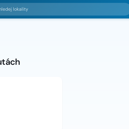
lokality
utách