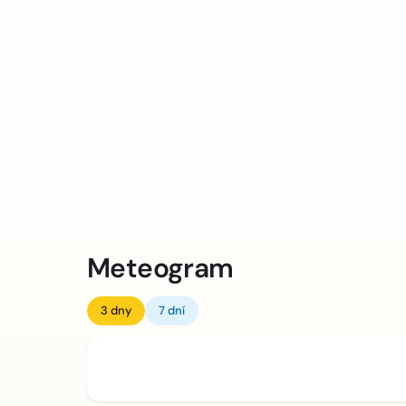
Meteogram
3 dny
7 dní