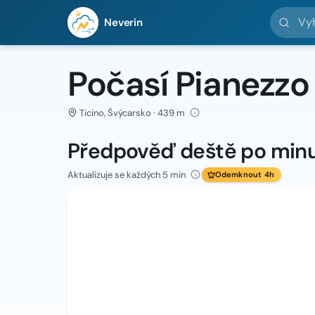
Vyhledej 
Neverin
Počasí Pianezzo
Ticino, Švýcarsko · 439 m
Předpověď deště po min
Aktualizuje se každých 5 min
Odemknout 4h