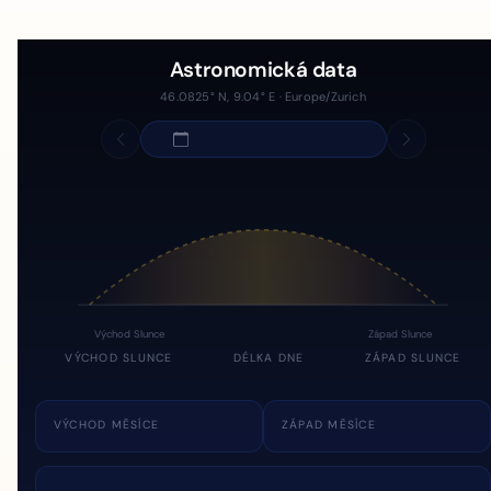
Astronomická data
46.0825° N, 9.04° E · Europe/Zurich
Východ Slunce
Západ Slunce
VÝCHOD SLUNCE
DÉLKA DNE
ZÁPAD SLUNCE
VÝCHOD MĚSÍCE
ZÁPAD MĚSÍCE