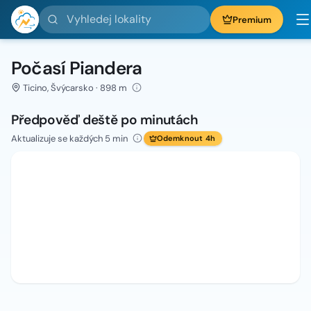
Vyhledej lokality
Premium
Počasí Piandera
Ticino, Švýcarsko · 898 m
Předpověď deště po minutách
Aktualizuje se každých 5 min
Odemknout 4h