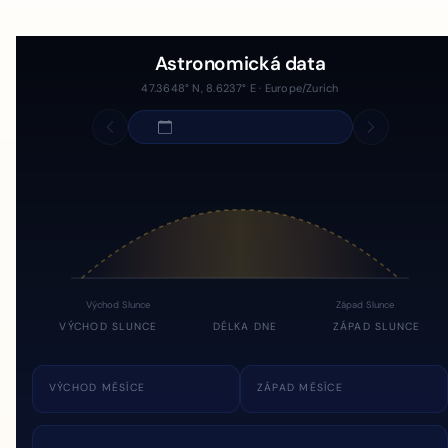
Astronomická data
47.3648° N, 8.6237° E · Europe/Zurich
Východ Slunce
Západ Slunce
VÝCHOD SLUNCE
DÉLKA DNE
ZÁPAD SLUNCE
VÝCHOD MĚSÍCE
ZÁPAD MĚSÍCE