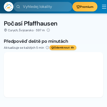
Vyhledej lokality
Premium
Počasí Pfaffhausen
Curych, Švýcarsko · 597 m
Předpověď deště po minutách
Aktualizuje se každých 5 min
Odemknout 4h