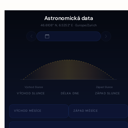
Astronomická data
46.6108° N, 6.5252° E · Europe/Zurich
Východ Slunce
Západ Slunce
VÝCHOD SLUNCE
DÉLKA DNE
ZÁPAD SLUNCE
VÝCHOD MĚSÍCE
ZÁPAD MĚSÍCE