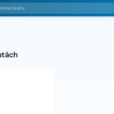
lokality
utách