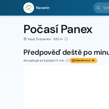
Vyhledej 
Neverin
Počasí Panex
Vaud, Švýcarsko · 920 m
Předpověď deště po min
Aktualizuje se každých 5 min
Odemknout 4h