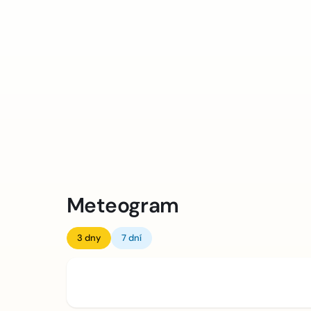
Meteogram
3 dny
7 dní