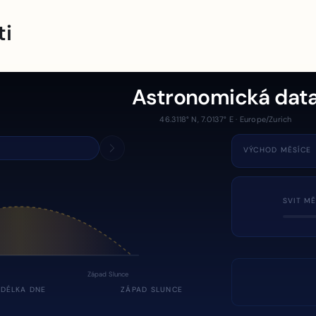
ti
Astronomická dat
46.3118° N, 7.0137° E · Europe/Zurich
VÝCHOD MĚSÍCE
SVIT MĚ
Západ Slunce
DÉLKA DNE
ZÁPAD SLUNCE