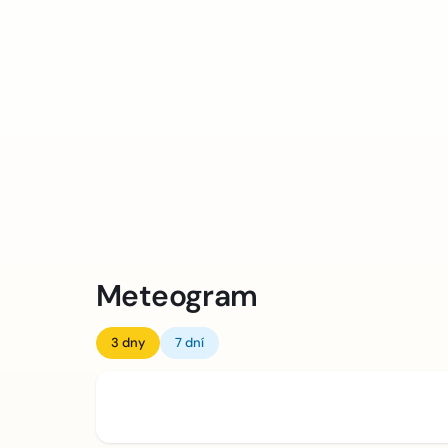
Meteogram
3 dny
7 dní