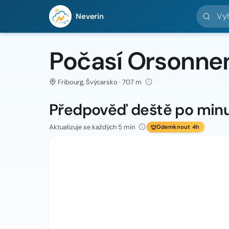
Vyhledej 
Neverin
Počasí Orsonne
Fribourg, Švýcarsko · 707 m
Předpověď deště po min
Aktualizuje se každých 5 min
Odemknout 4h