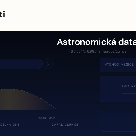
ti
Astronomická dat
46.7157° N, 6.995° E · Europe/Zurich
VÝCHOD MĚSÍCE
SVIT MĚ
Západ Slunce
DÉLKA DNE
ZÁPAD SLUNCE