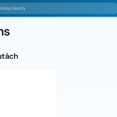
lokality
ns
utách