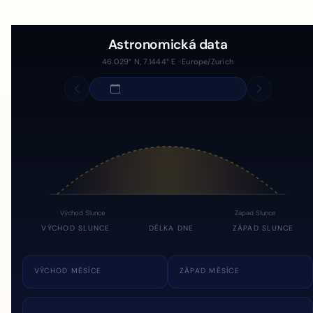
Astronomická data
46.029° N, 7.1444° E · Europe/Zurich
Východ Slunce
Západ Slunce
VÝCHOD SLUNCE
DÉLKA DNE
ZÁPAD SLUNCE
VÝCHOD MĚSÍCE
ZÁPAD MĚSÍCE