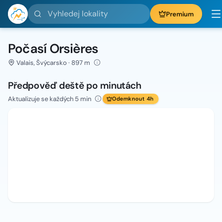
Vyhledej lokality
Premium
Počasí Orsières
Valais, Švýcarsko · 897 m
Předpověď deště po minutách
Aktualizuje se každých 5 min
Odemknout 4h