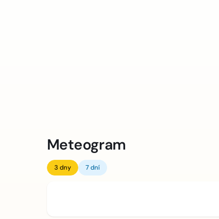
Meteogram
3 dny
7 dní