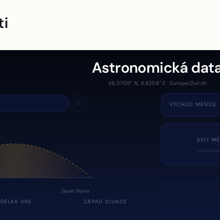
ti
Astronomická dat
46.5709° N, 6.8256° E · Europe/Zurich
VÝCHOD MĚSÍCE
SVIT MĚ
Západ Slunce
DÉLKA DNE
ZÁPAD SLUNCE