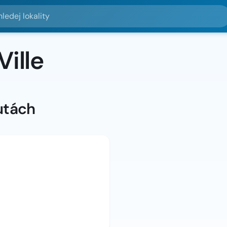
lokality
ille
utách