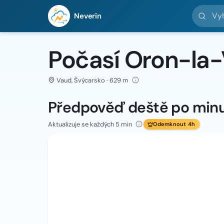
Vyhledej 
Neverin
Počasí Oron-la-V
Vaud, Švýcarsko · 629 m
Předpověď deště po min
Aktualizuje se každých 5 min
Odemknout 4h