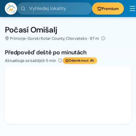
Vyhledej lokality
Premium
Počasí Omišalj
Primorje-Gorski Kotar County, Chorvatsko · 87 m
Předpověď deště po minutách
Aktualizuje se každých 5 min
Odemknout 4h