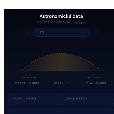
Astronomická data
45.2113° N, 14.5549° E · Europe/Zagreb
Východ Slunce
Západ Slunce
VÝCHOD SLUNCE
DÉLKA DNE
ZÁPAD SLUNCE
VÝCHOD MĚSÍCE
ZÁPAD MĚSÍCE