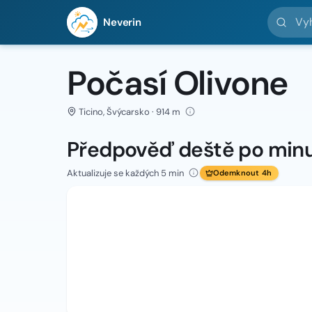
Vyhledej 
Neverin
Počasí Olivone
Ticino, Švýcarsko · 914 m
Předpověď deště po min
Aktualizuje se každých 5 min
Odemknout 4h