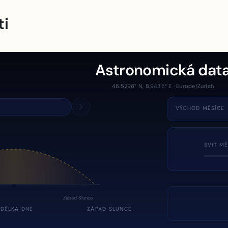
ti
Astronomická dat
46.5296° N, 8.9436° E · Europe/Zurich
VÝCHOD MĚSÍCE
SVIT MĚ
Západ Slunce
DÉLKA DNE
ZÁPAD SLUNCE