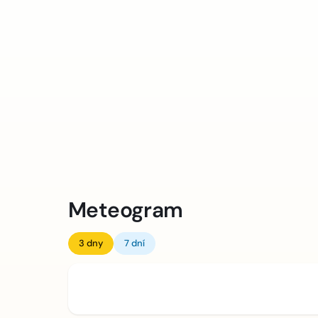
Meteogram
3 dny
7 dní