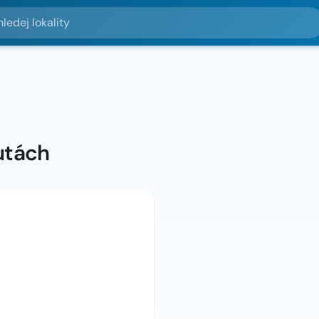
lokality
utách